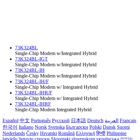
73K324BL
Single-Chip Modem w/Integrated Hybrid
73K324BL-IGT
Single-Chip Modem w/Integrated Hybrid
73K324BL-IH
Single-Chip Modem w/Integrated Hybrid
73K324BL-IH/F
Single-Chip Modem w/ Integrated Hybrid
73K324BL-IHR/F
Single-Chip Modem w/ Integrated Hybrid
73K324BL-IHRF
Single-Chip Modem Integrated Hybrid
Español
中文
Português
Русский
日本語
Deutsch
العربية
Français
한국어
Italiano
Norsk
Svenska
Български
Polski
Dansk
Suomi
Nederlands
Česky
Hrvatski
Română
Ελληνική
हिन्दी
Philippine
latviešu
lietuvių
српски
Slovenski
slovenskom
українська
עברית